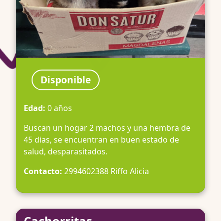
Disponible
Edad:
0 años
Buscan un hogar 2 machos y una hembra de
45 dias, se encuentran en buen estado de
salud, desparasitados.
Contacto:
2994602388 Riffo Alicia
Cachorritas