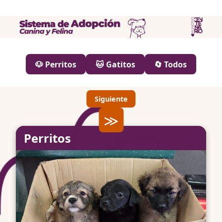
🐶 Perritos
🐱 Gatitos
🔄 Todos
Siguiente
≫
Perritos