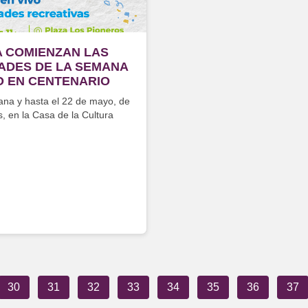
 COMIENZAN LAS
DADES DE LA SEMANA
O EN CENTENARIO
na y hasta el 22 de mayo, de
s, en la Casa de la Cultura
30
31
32
33
34
35
36
37