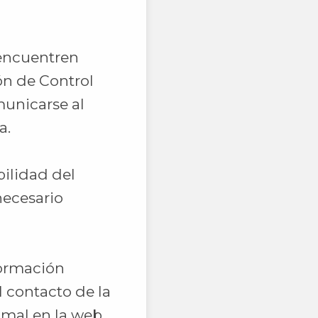
 encuentren
ón de Control
unicarse al
a.
bilidad del
necesario
formación
 contacto de la
nimal en la web