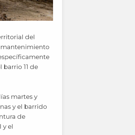
ritorial del
y mantenimiento
 específicamente
barrio 11 de
ías martes y
nas y el barrido
intura de
 y el