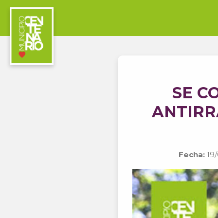
SE C
ANTIRR
Fecha:
19/