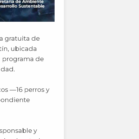
a gratuita de
tín, ubicada
el programa de
udad.
cos —16 perros y
spondiente
esponsable y