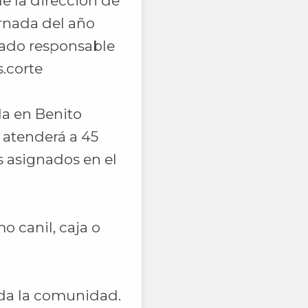
de la dirección de
ornada del año
dado responsable
.corte
da en Benito
 atenderá a 45
s asignados en el
o canil, caja o
oda la comunidad.