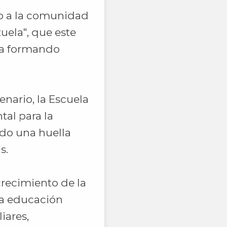
o a la comunidad
uela", que este
ria formando
nario, la Escuela
tal para la
ndo una huella
s.
recimiento de la
la educación
iares,