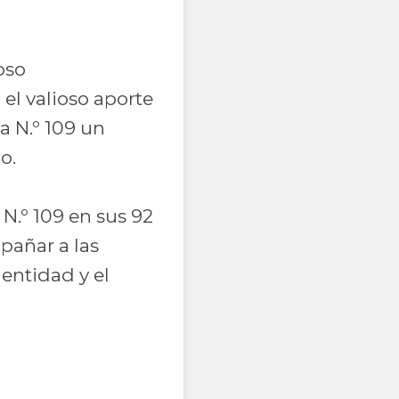
oso
l valioso aporte
a N.º 109 un
o.
 N.º 109 en sus 92
pañar a las
dentidad y el